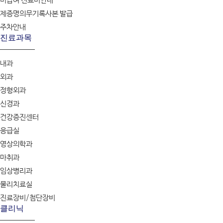
비급여 진료비안내
제증명의무기록사본 발급
주차안내
진료과목
내과
외과
정형외과
신경과
건강증진센터
응급실
영상의학과
마취과
임상병리과
물리치료실
진료장비/첨단장비
클리닉