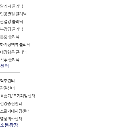
알러지 클리닉
인공관절 클리닉
관절경 클리닉
복강경 클리닉
통증 클리닉
하지정맥류 클리닉
대장항문 클리닉
척추 클리닉
센터
척추센터
관절센터
호흡기/조기폐암센터
건강증진센터
소화기내시경센터
영상의학센터
소통광장