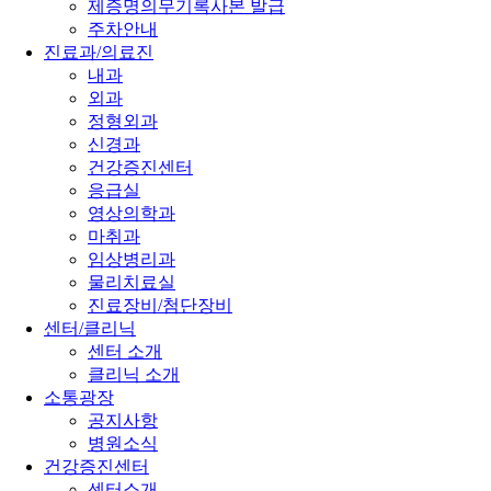
제증명의무기록사본 발급
주차안내
진료과/의료진
내과
외과
정형외과
신경과
건강증진센터
응급실
영상의학과
마취과
임상병리과
물리치료실
진료장비/첨단장비
센터/클리닉
센터 소개
클리닉 소개
소통광장
공지사항
병원소식
건강증진센터
센터소개