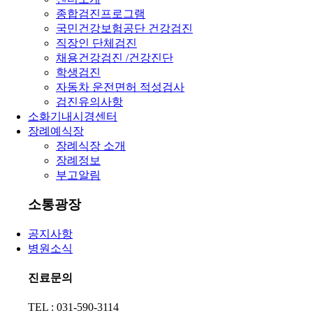
종합검진프로그램
국민건강보험공단 건강검진
직장인 단체검진
채용건강검진 /건강진단
학생검진
자동차 운전면허 적성검사
검진유의사항
소화기내시경센터
장례예식장
장례식장 소개
장례정보
부고알림
소통광장
공지사항
병원소식
진료문의
TEL : 031-590-3114