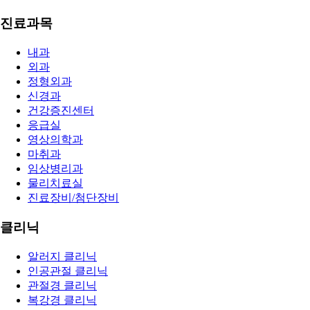
진료과목
내과
외과
정형외과
신경과
건강증진센터
응급실
영상의학과
마취과
임상병리과
물리치료실
진료장비/첨단장비
클리닉
알러지 클리닉
인공관절 클리닉
관절경 클리닉
복강경 클리닉