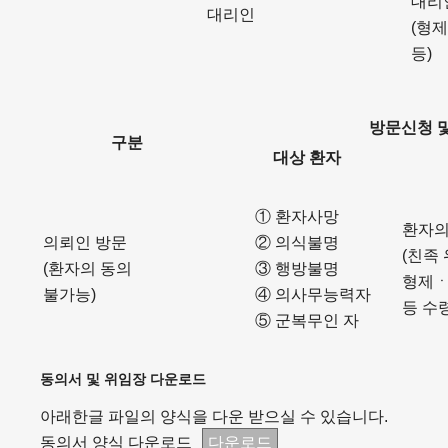
대리
대리인
(형
등)
방문신청 
구분
대상 환자
① 환자사망
환자의
의뢰인 방문
② 의식불명
(친족 
(환자의 동의
③ 행방불명
형제
불가능)
④ 의사무능력자
등 수
⑤ 군복무인 자
동의서 및 위임장 다운로드
아래한글 파일의 양식을 다운 받으실 수 있습니다.
동의서 양식 다운로드
다운로드