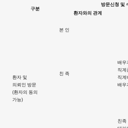
방문신청 및 
구분
환자와의 관계
본 인
배우
직계
친 족
환자 및
직계
의뢰인 방문
배우
(환자의 동의
가능)
친족