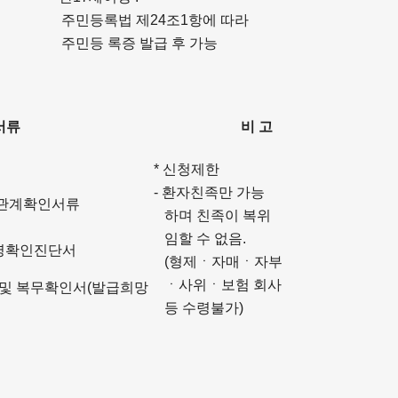
주민등록법 제24조1항에 따라
주민등 록증 발급 후 가능
서류
비 고
* 신청제한
- 환자친족만 가능
족관계확인서류
하며 친족이 복위
임할 수 없음.
명확인진단서
(형제ㆍ자매ㆍ자부
ㆍ사위ㆍ보험 회사
및 복무확인서(발급희망
등 수령불가)