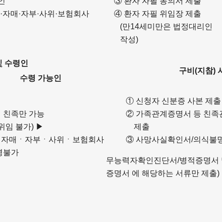
인
③ 환자 자필 동의서 제출
제·자매·자부·사위·보험회사
④ 환자 자필 위임장 제출
(만14세미만은 법정대리인
작성)
및 수령인
구비(지참) 
수령 가능인
① 신청자 신분증 사본 제출
 친족만 가능
② 가족관계증명서 등 친
위임 불가) ▶
제출
ㆍ자매ㆍ자부ㆍ사위ㆍ보험회사
③ 사망사실확인서/의식불
령불가
무능력자확인진단서/병적증명서 
증명서 에 해당하는 서류만 제출)