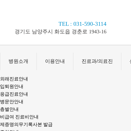
TEL : 031-590-3114
경기도 남양주시 화도읍 경춘로 1943-16
병원소개
이용안내
진료과/의료진
외래진료안내
입퇴원안내
응급진료안내
병문안안내
층별안내
비급여 진료비안내
제증명의무기록사본 발급