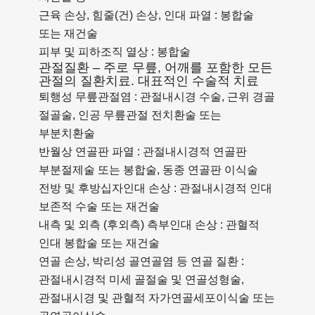
근육 손상, 힘줄(건) 손상, 인대 파열 : 봉합술
또는 재건술
피부 및 피하조직 열상 : 봉합술
관절질환 – 주로 무릎, 어깨를 포함한 모든
관절의 질환치료. 대표적인 수술적 치료
퇴행성 무릎관절염 : 관절내시경 수술, 근위 경골
절골술, 인공 무릎관절 전치환술 또는
부분치환술
반월상 연골판 파열 : 관절내시경적 연골판
부분절제술 또는 봉합술, 동종 연골판 이식술
전방 및 후방십자인대 손상 : 관절내시경적 인대
보존적 수술 또는 재건술
내측 및 외측 (후외측) 측부인대 손상 : 관혈적
인대 봉합술 또는 재건술
연골 손상, 박리성 골연골염 등 연골 질환 :
관절내시경적 미세 골절술 및 연골성형술,
관절내시경 및 관혈적 자가연골세포이식술 또는