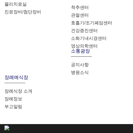
물리치료실
척추센터
진료장비/첨단장비
관절센터
호흡기/조기폐암센터
건강증진센터
소화기내시경센터
영상의학센터
소통광장
공지사항
병원소식
장례예식장
장례식장 소개
장례정보
부고알림